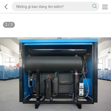
2
/
3