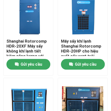
Shanghai Rotorcomp
Máy sấy khí lạnh
HDR-20XF Máy sấy
Shanghai Rotorcomp
không khí lạnh tiết
HDR-20HP cho hiệu
kiệm năng lượng với
suất sấy vượt trội
hoạt động tự động và
Gửi yêu cầu
Gửi yêu cầu
không khí thanh lọc
thấp ≤4-6%
Trang chủ
Các sản phẩm
Video