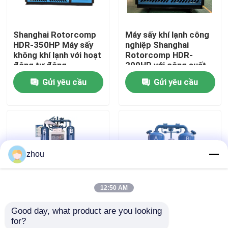
Về chúng tôi
Shanghai Rotorcomp
Máy sấy khí lạnh công
HDR-350HP Máy sấy
nghiệp Shanghai
không khí lạnh với hoạt
Rotorcomp HDR-
Tham quan nhà máy
động tự động
200HP với công suất
sấy
Gửi yêu cầu
Gửi yêu cầu
Kiểm soát chất lượng
Liên hệ chúng tôi
zhou
Tin tức
12:50 AM
Các trường hợp
Good day, what product are you looking 
Shanghai Rotorcomp
8KW Rotorcomp HDR-
for?
Yêu cầu báo giá
HDR-10HXF Khô tối ưu
350HXF Máy sấy